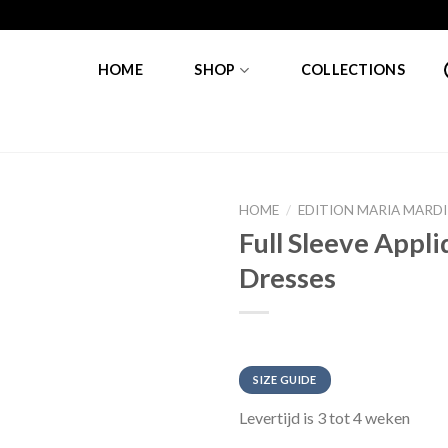
SHOP
HOME
COLLECTIONS
HOME
/
EDITION MARIA MARD
Full Sleeve Appl
Toevoegen
Dresses
aan
verlanglijst
SIZE GUIDE
Levertijd is 3 tot 4 weken