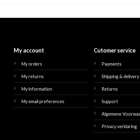
My account
Cutomer service
My orders
Payments
My returns
Shipping & delivery
My information
Returns
My email preferences
Support
Algemene Voorwa
Privacy verklaring