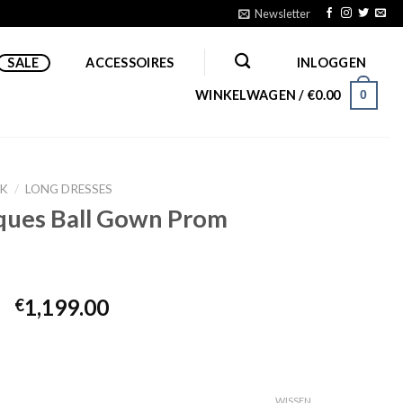
Newsletter
SALE
ACCESSOIRES
INLOGGEN
WINKELWAGEN /
€
0.00
0
IK
/
LONG DRESSES
iques Ball Gown Prom
1,199.00
€
WISSEN