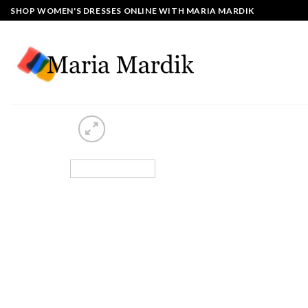
Skip
SHOP WOMEN'S DRESSES ONLINE WITH MARIA MARDIK
to
content