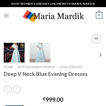
Skip
SHOP WOMEN'S DRESSES ONLINE WITH MARIA MARDIK
to
content
0
Toevoegen
aan
verlanglijst
HOME
/
EDITION MARIA MARDIK
/
LONG DRESSES
Deep V Neck Blue Evening Dresses
999.00
€