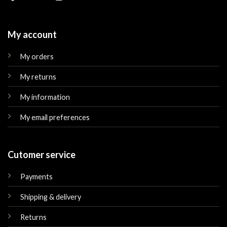
My account
My orders
My returns
My information
My email preferences
Cutomer service
Payments
Shipping & delivery
Returns