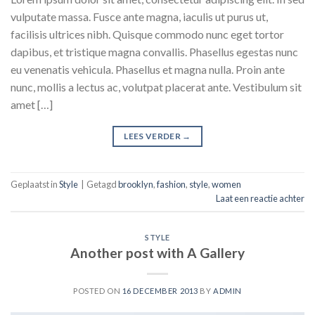
vulputate massa. Fusce ante magna, iaculis ut purus ut,
facilisis ultrices nibh. Quisque commodo nunc eget tortor
dapibus, et tristique magna convallis. Phasellus egestas nunc
eu venenatis vehicula. Phasellus et magna nulla. Proin ante
nunc, mollis a lectus ac, volutpat placerat ante. Vestibulum sit
amet […]
LEES VERDER
→
Geplaatst in
Style
|
Getagd
brooklyn
,
fashion
,
style
,
women
Laat een reactie achter
STYLE
Another post with A Gallery
POSTED ON
16 DECEMBER 2013
BY
ADMIN