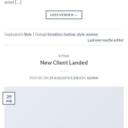
amet […]
LEES VERDER
→
Geplaatst in
Style
|
Getagd
brooklyn
,
fashion
,
style
,
women
Laat een reactie achter
STYLE
New Client Landed
POSTED ON
29 AUGUSTUS 2013
BY
ADMIN
29
aug