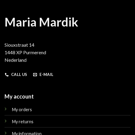
Maria Mardik
Siouxstraat 14
1448 XP Purmerend
Nederland
CALL US
E-MAIL
My account
My orders
My returns
My information