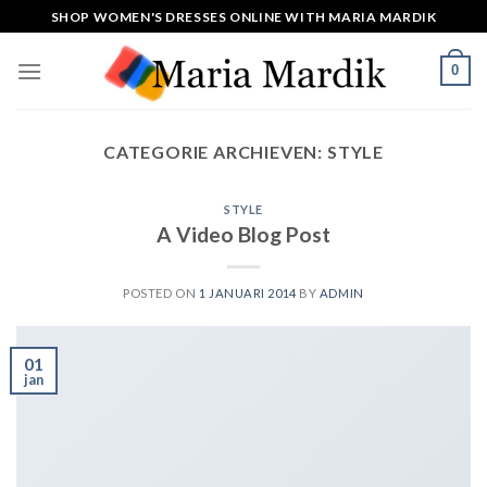
Skip
SHOP WOMEN'S DRESSES ONLINE WITH MARIA MARDIK
to
content
0
CATEGORIE ARCHIEVEN:
STYLE
STYLE
A Video Blog Post
POSTED ON
1 JANUARI 2014
BY
ADMIN
01
jan