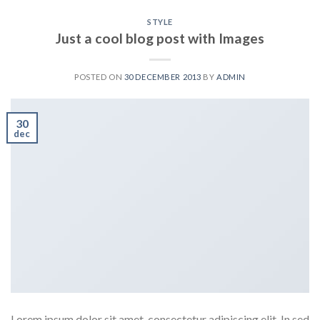
STYLE
Just a cool blog post with Images
POSTED ON
30 DECEMBER 2013
BY
ADMIN
30
dec
Lorem ipsum dolor sit amet, consectetur adipiscing elit. In sed