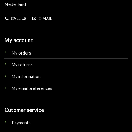
Nederland
CALL US
E-MAIL
My account
My orders
My returns
My information
My email preferences
Cutomer service
Payments